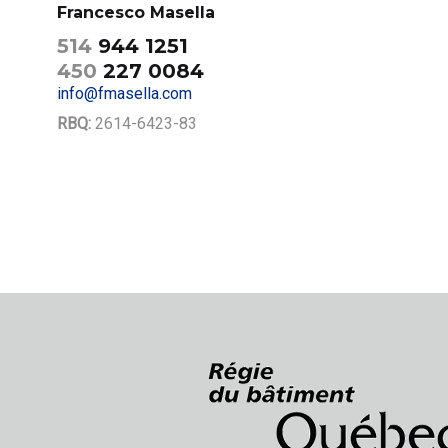
Francesco Masella
514
944 1251
450
227 0084
info@fmasella.com
RBQ:
2614-6423-83