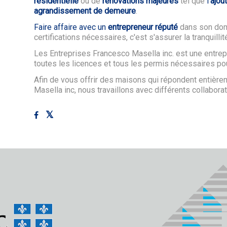
résidentielle
ou de
rénovations majeures
tel que
l'
ajou
agrandissement de demeure
.
Faire affaire avec un
entrepreneur réputé
dans son doma
certifications nécessaires, c'est s'assurer la tranquillit
Les Entreprises Francesco Masella inc. est une entrepr
toutes les licences et tous les permis nécessaires pou
Afin de vous offrir des maisons qui répondent entièr
Masella inc, nous travaillons avec différents collabor