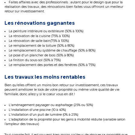
Faites affaires avec des professionnels : autant pour le design que pour la
réalisation des travaux, des rénovations bien faites vous offriront un meilleur
retour sur investissement.
Les rénovations gagnantes
La peinture intérieure ou extérieure (50% à 100%)
La rénovation de la cuisine (75% à 100%)
La rénovation de salle bain(75% à 100%)
Le remplacement de la toiture (50% à 80%)
Le remplacement du système de chauffage (50% à 80%)
Le pose d'un plancher de bois (50% à 80%)
La finition du sous-sol (50% à 75%)
Le remplacement des portes et des fenêtres (50% à 75%)
Les travaux les moins rentables
Bien qu'elles offrent un moins bon retour sur investissement, ces travaux
peuvent améliorer le look de votre propriété ou même votre qualité de vie
familiale, donc allez-y si le coeur vous en dit !
L'aménagement paysager ou asphaltage (25% ou 50%)
L'installation d'une piscine (10 à 40%)
L'installation d'un puit de lumière (0% à 25%)
L'adaptation de la propriété pour les gens à mobilité réduite (variable selon
l’ampleur des travaux)
Tout compte fait, il est souvent bien moins coûteux de rénover sa propriété que