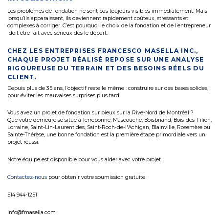
Les problèmes de fondation ne sont pas toujours visibles immédiatement. Mais
lorsqu’ils apparaissent, ils deviennent rapidement coûteux, stressants et
complexes à corriger. C’est pourquoi le choix de la fondation et de l’entrepreneur
doit être fait avec sérieux dès le départ.
CHEZ LES ENTREPRISES FRANCESCO MASELLA INC.,
CHAQUE PROJET RÉALISÉ REPOSE SUR UNE ANALYSE
RIGOUREUSE DU TERRAIN ET DES BESOINS RÉELS DU
CLIENT.
Depuis plus de 35 ans, l’objectif reste le même : construire sur des bases solides,
pour éviter les mauvaises surprises plus tard.
Vous avez un projet de fondation sur pieux sur la Rive-Nord de Montréal ?
Que votre demeure se situe à Terrebonne, Mascouche, Boisbriand, Bois-des-Filion,
Lorraine, Saint-Lin-Laurentides, Saint-Roch-de-l'Achigan, Blainville, Rosemère ou
Sainte-Thérèse, une bonne fondation est la première étape primordiale vers un
projet réussi.
Notre équipe est disponible pour vous aider avec votre projet
Contactez-nous
pour obtenir votre soumission gratuite
514 944-1251
info@fmasella.com