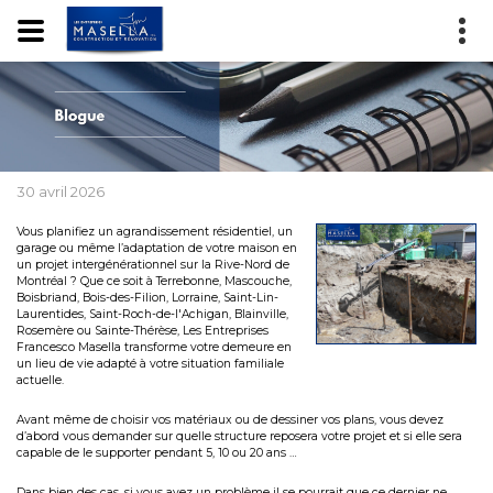
30 avril 2026
Vous planifiez un agrandissement résidentiel, un
garage ou même l’adaptation de votre maison en
un projet intergénérationnel sur la Rive-Nord de
Montréal ? Que ce soit à Terrebonne, Mascouche,
Boisbriand, Bois-des-Filion, Lorraine, Saint-Lin-
Laurentides, Saint-Roch-de-l'Achigan, Blainville,
Rosemère ou Sainte-Thérèse, Les Entreprises
Francesco Masella transforme votre demeure en
un lieu de vie adapté à votre situation familiale
actuelle.
Avant même de choisir vos matériaux ou de dessiner vos plans, vous devez
d’abord vous demander sur quelle structure reposera votre projet et si elle sera
capable de le supporter pendant 5, 10 ou 20 ans …
Dans bien des cas, si vous avez un problème il se pourrait que ce dernier ne