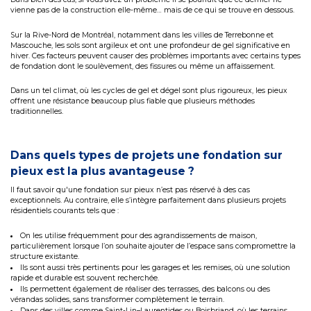
vienne pas de la construction elle-même… mais de ce qui se trouve en dessous.
Sur la Rive-Nord de Montréal, notamment dans les villes de Terrebonne et
Mascouche, les sols sont argileux et ont une profondeur de gel significative en
hiver. Ces facteurs peuvent causer des problèmes importants avec certains types
de fondation dont le soulèvement, des fissures ou même un affaissement.
Dans un tel climat, où les cycles de gel et dégel sont plus rigoureux, les pieux
offrent une résistance beaucoup plus fiable que plusieurs méthodes
traditionnelles.
Dans quels types de projets une fondation sur
pieux est la plus avantageuse ?
Il faut savoir qu'une fondation sur pieux n’est pas réservé à des cas
exceptionnels. Au contraire, elle s’intègre parfaitement dans plusieurs projets
résidentiels courants tels que :
On les utilise fréquemment pour des agrandissements de maison,
particulièrement lorsque l’on souhaite ajouter de l’espace sans compromettre la
structure existante.
Ils sont aussi très pertinents pour les garages et les remises, où une solution
rapide et durable est souvent recherchée.
Ils permettent également de réaliser des terrasses, des balcons ou des
vérandas solides, sans transformer complètement le terrain.
Dans des villes comme Saint-Lin–Laurentides ou Boisbriand, où les terrains